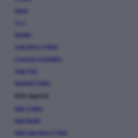
Shorts
New!
Hoodies
Long Sleeve T-Shirts
Crewneck Sweatshirts
Tank Tops
Baseball T-Shirts
Kids Apparel
Kids T-Shirts
Kids Hoodie
Kids Long Sleeve T-Shirt