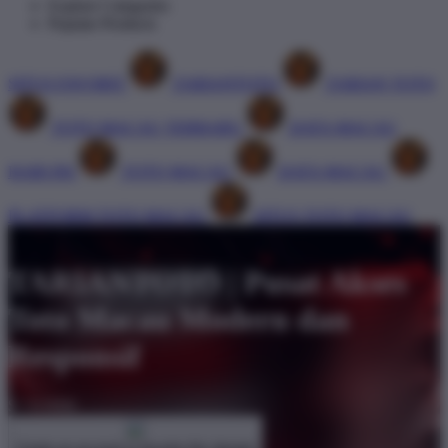
Explore Categories
Popular Products
SITUS FAVORIT
TARIANTOTO
TARIAN TOTO
TOTO MACAU TERBARU
DATA MACAU
HARI INI
TOTO MACAU
DATA MACAU
PLATFORM TOTO MACAU
SITUS TOTO MACAU
Design ID: 74165272
TARIANTOTO | Pusat Akses
Toto Macau Modern dan
Responsif
$1
$10000