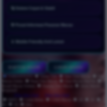
🚀 Sistem Cepat & Stabil
🎯 Pusat Informasi Pasaran Macau
📱 Mobile Friendly Anti Lemot
TARIANTOTO
Toto Macau
DAFTAR DISINI
LOGIN DISINI
Style
TARIANTOTO
Tarian Toto
Situs Toto Macau
Toto
Macau Online
Pusat Toto Macau
Data Macau Hari Ini
Result Macau Terbaru
Pasaran Toto Macau
Akses Macau
Responsif
Size
View Size Chart
View Size Chart
BBFS
Colok Bebas
Colok Macau
2D
3D
4D
5D
Shio