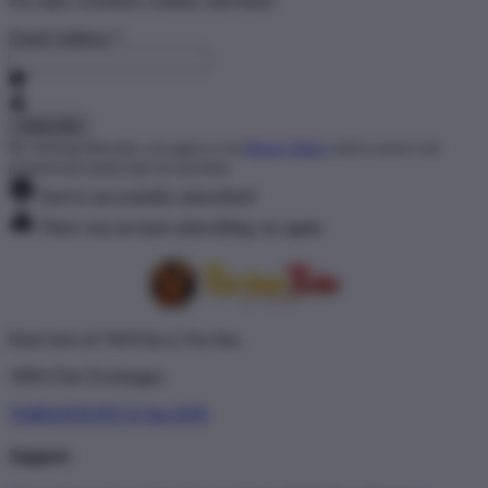
For sales, exclusive content, and more!
Email Address
*
By clicking Subscribe, you agree to our
Privacy Policy
and to receive our
promotional emails (opt out anytime).
You've successfully subscribed!
There was an issue subscribing, try again.
Don't love it? We'll fix it. For free.
100% Free Exchanges.
TARIANTOTO X Seo JON
Support